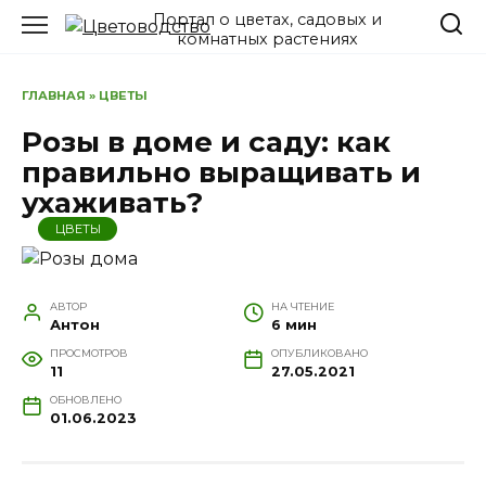
Перейти
Портал о цветах, садовых и
к
комнатных растениях
содержанию
ГЛАВНАЯ
»
ЦВЕТЫ
Розы в доме и саду: как
правильно выращивать и
ухаживать?
ЦВЕТЫ
АВТОР
НА ЧТЕНИЕ
Антон
6 мин
ПРОСМОТРОВ
ОПУБЛИКОВАНО
11
27.05.2021
ОБНОВЛЕНО
01.06.2023