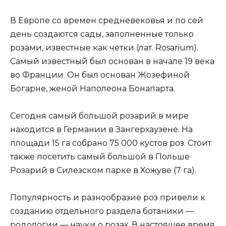
В Европе со времен средневековья и по сей
день создаются сады, заполненные только
розами, известные как четки (лат. Rosarium).
Самый известный был основан в начале 19 века
во Франции. Он был основан Жозефиной
Богарне, женой Наполеона Бонапарта.
Сегодня самый большой розарий в мире
находится в Германии в Зангерхаузене. На
площади 15 га собрано 75 000 кустов роз. Стоит
также посетить самый большой в Польше
Розарий в Силезском парке в Хожуве (7 га).
Популярность и разнообразие роз привели к
созданию отдельного раздела ботаники —
родологии — науки о розах. В настоящее время