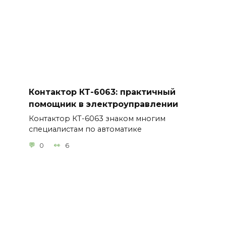
Контактор КТ-6063: практичный
помощник в электроуправлении
Контактор КТ-6063 знаком многим
специалистам по автоматике
0
6