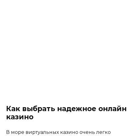
Как выбрать надежное онлайн
казино
В море виртуальных казино очень легко