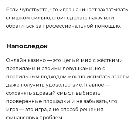
Если чувствуете, что игра начинает захватывать
слишком сильно, стоит сделать паузу или
обратиться за профессиональной помощью.
Напоследок
Онлайн казино — это целый мир с жёсткими
правилами и своими ловушками, но с
правильным подходом можно испытать азарт и
даже получить удовольствие. Главное —
сохранять здравый смысл, выбирать
проверенные площадки и не забывать, что
игра — это игра, а не способ решения
финансовых проблем.