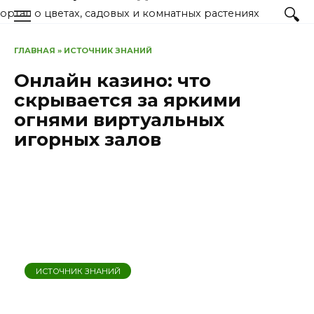
Перейти
ортал о цветах, садовых и комнатных растениях
к
содержанию
ГЛАВНАЯ
»
ИСТОЧНИК ЗНАНИЙ
Онлайн казино: что
скрывается за яркими
огнями виртуальных
игорных залов
ИСТОЧНИК ЗНАНИЙ