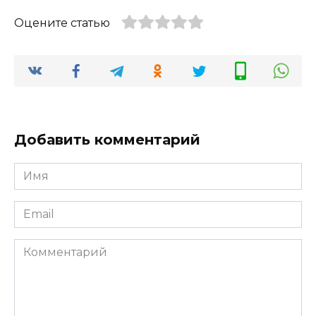
Оцените статью
Добавить комментарий
Имя
*
Email
*
Комментарий