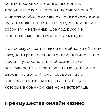
копии реальных игорных заведений,
доступные с компьютера или смартфона. В
отличие от обычных казино, тут не нужно ехать
куда-то далеко, стоять в очередях или носить с
собой кучу наличных. Всё под рукой, и
стартовать можно в считанные минуты.
Но почему же сотни тысяч людей каждый день
заходят играть именно в онлайн казино? Ответ
прост — удобство, разнообразие игр и
возможность выиграть реальные деньги, не
выходя из дома. К тому же, здесь часто
проходят акции, разыгрываются бонусы,
которые в обычном казино не встретишь.
Преимущества онлайн казино