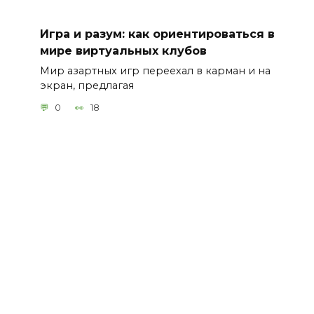
Игра и разум: как ориентироваться в
мире виртуальных клубов
Мир азартных игр переехал в карман и на
экран, предлагая
0
18