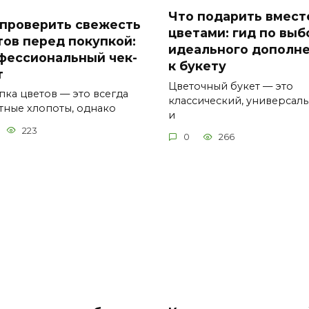
Что подарить вмест
 проверить свежесть
цветами: гид по выб
тов перед покупкой:
идеального дополн
фессиональный чек-
к букету
т
Цветочный букет — это
пка цветов — это всегда
классический, универсал
тные хлопоты, однако
и
223
0
266