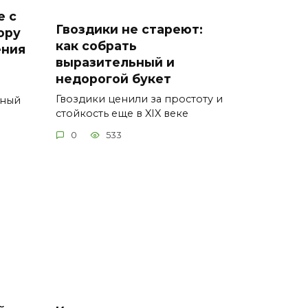
е с
Гвоздики не стареют:
ору
как собрать
ения
выразительный и
недорогой букет
Гвоздики ценили за простоту и
ьный
стойкость еще в XIX веке
0
533