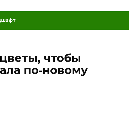
дшафт
 цветы, чтобы
рала по‑новому