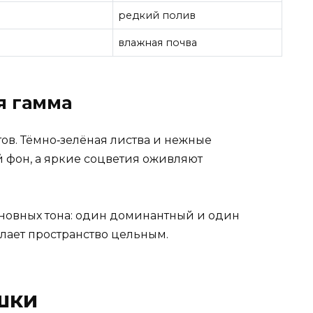
редкий полив
влажная почва
я гамма
тов. Тёмно‑зелёная листвa и нежные
 фон, а яркие соцветия оживляют
сновных тона: один доминантный и один
лает пространство цельным.
шки