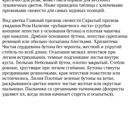
луковичных цветов. Ниже приведена таблица с ключевыми
признаками свежести для самых ходовых позиций.
Вид цветка Главный признак свежести Скрытый признак
увядания Роза Наличие «рубашечного листа» (грубые
внешние лепестки у основания бутона) и плотная чашечка
при нажатии. Дряблое основание бутона, лепестки скреплены
резинкой или обильно посыпаны блестками. Хризантема
Чистая сердцевина бутона без черноты, жесткий и упругий
стебель по всей длине. Осыпание мелких лепестков при
легком встряхивании, темные подгнившие листья внутри
куста. Тюльпан Небольшой бутон, плотно закрытый. Стебли
ровные, хрустящие при легком сгибании. Бутоны стянуты
прозрачными резиночками, края лепестков пожелтели или
истончились. Лилия Плотные зеленые бутоны на ветке,
раскрывшиеся цветки имеют чистые желтые или округлые
пыльники. Пыльники со срезанными тычинками (флористы
удаляют их, когда лилия начинает стареть и осыпаться).