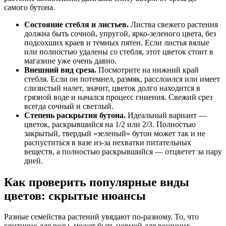
самого бутона.
Состояние стебля и листьев.
Листва свежего растения
должна быть сочной, упругой, ярко-зеленого цвета, без
подсохших краев и темных пятен. Если листья вялые
или полностью удалены со стебля, этот цветок стоит в
магазине уже очень давно.
Внешний вид среза.
Посмотрите на нижний край
стебля. Если он потемнел, размяк, расслоился или имеет
слизистый налет, значит, цветок долго находится в
грязной воде и начался процесс гниения. Свежий срез
всегда сочный и светлый.
Степень раскрытия бутона.
Идеальный вариант —
цветок, раскрывшийся на 1/2 или 2/3. Полностью
закрытый, твердый «зеленый» бутон может так и не
распуститься в вазе из-за нехватки питательных
веществ, а полностью раскрывшийся — отцветет за пару
дней.
Как проверить популярные виды
цветов: скрытые нюансы
Разные семейства растений увядают по-разному. То, что
критично для розы, может быть нормой для весенних