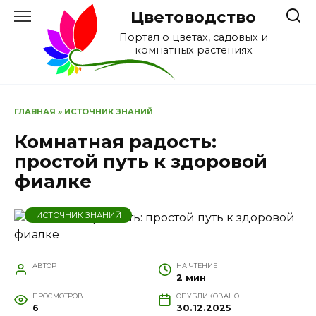
Перейти
Цветоводство
к
Портал о цветах, садовых и
содержанию
комнатных растениях
ГЛАВНАЯ
»
ИСТОЧНИК ЗНАНИЙ
Комнатная радость:
простой путь к здоровой
фиалке
ИСТОЧНИК ЗНАНИЙ
АВТОР
НА ЧТЕНИЕ
2 мин
ПРОСМОТРОВ
ОПУБЛИКОВАНО
6
30.12.2025