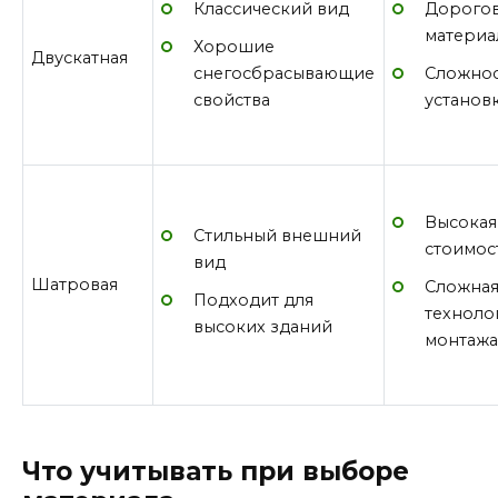
Классический вид
Дорого
материа
Хорошие
Двускатная
снегосбрасывающие
Сложнос
свойства
установ
Высокая
Стильный внешний
стоимос
вид
Шатровая
Сложна
Подходит для
техноло
высоких зданий
монтажа
Что учитывать при выборе