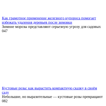
Как грамотное применение железного купороса помогает
избежать удаления деревьев после зимовки
Зимние морозы представляют серьезную угрозу для садовых
0
47
Кустовые розы: как вырастить компактную сказку в своём
саду
Небольшие, но выразительные — кустовые розы превращают
0
82