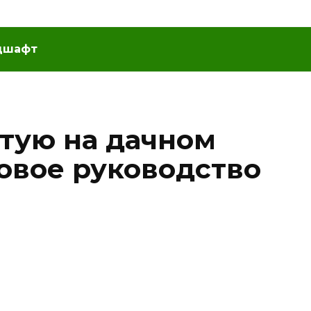
дшафт
 тую на дачном
говое руководство