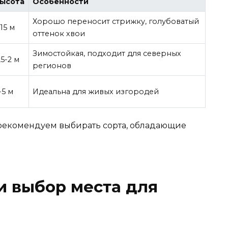
ысота
Особенности
Хорошо переносит стрижку, голубоватый
-15 м
оттенок хвои
Зимостойкая, подходит для северных
,5-2 м
регионов
-5 м
Идеальна для живых изгородей
 рекомендуем выбирать сорта, обладающие
и выбор места для