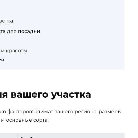
астка
та для посадки
 и красоты
уи
ля вашего участка
ко факторов: климат вашего региона, размеры
им основные сорта: