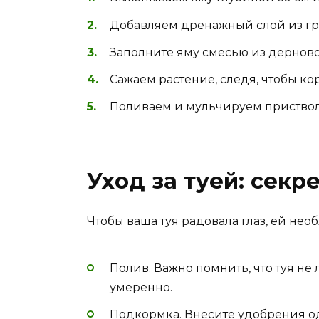
Добавляем дренажный слой из гр
Заполните яму смесью из дерново
Сажаем растение, следя, чтобы ко
Поливаем и мульчируем приствол
Уход за туей: секр
Чтобы ваша туя радовала глаз, ей не
Полив. Важно помнить, что туя не
умеренно.
Подкормка. Внесите удобрения оди