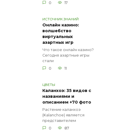
0
17
ИСТОЧНИК ЗНАНИЙ
Онлайн казино:
волшебство
виртуальных
азартных игр
Что такое онлайн казино?
Сегодня азартные игры
стали
0
11
ЦВЕТЫ
Каланхоэ: 35 видов с
названиями и
описанием +70 фото
Растение каланхоэ
(Kalanchoe) является
представителем
0
87