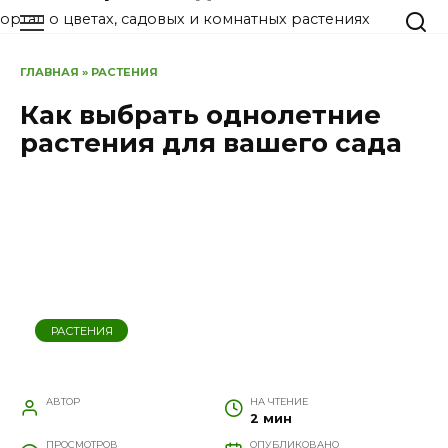
Перейти
ортал о цветах, садовых и комнатных растениях
к
содержанию
ГЛАВНАЯ
»
РАСТЕНИЯ
Как выбрать однолетние
растения для вашего сада
РАСТЕНИЯ
АВТОР
НА ЧТЕНИЕ
2 мин
ПРОСМОТРОВ
ОПУБЛИКОВАНО