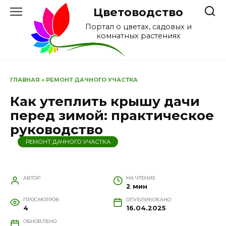
Перейти
Цветоводство
к
Портал о цветах, садовых и
содержанию
комнатных растениях
ГЛАВНАЯ
»
РЕМОНТ ДАЧНОГО УЧАСТКА
Как утеплить крышу дачи
перед зимой: практическое
руководство
РЕМОНТ ДАЧНОГО УЧАСТКА
АВТОР
НА ЧТЕНИЕ
2 мин
ПРОСМОТРОВ
ОПУБЛИКОВАНО
4
16.04.2025
ОБНОВЛЕНО