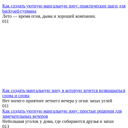
Как создать уютную мангальную зону: практические шаги для
backyard-гурмана
Лето — время огня, дыма и хорошей компании.
0
11
Как создать мангальную зону, в которую хочется возвращаться
снова и снова
Нет ничего приятнее летнего вечера у огня: запах углей
0
11
Как создать уютную мангальную зону: простые решения для
замечательных вечеров
Небольшая уголок у дома, где собираются друзья и запах
0
13