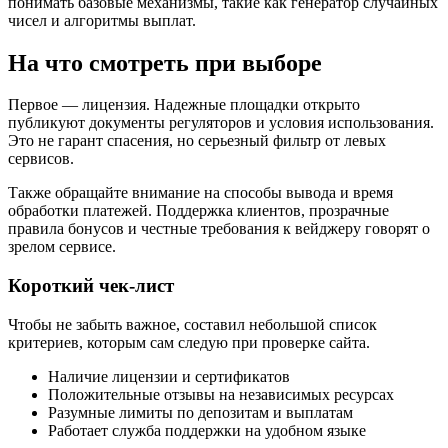
понимать базовые механизмы, такие как генератор случайных
чисел и алгоритмы выплат.
На что смотреть при выборе
Первое — лицензия. Надежные площадки открыто
публикуют документы регуляторов и условия использования.
Это не гарант спасения, но серьезный фильтр от левых
сервисов.
Также обращайте внимание на способы вывода и время
обработки платежей. Поддержка клиентов, прозрачные
правила бонусов и честные требования к вейджеру говорят о
зрелом сервисе.
Короткий чек-лист
Чтобы не забыть важное, составил небольшой список
критериев, которым сам следую при проверке сайта.
Наличие лицензии и сертификатов
Положительные отзывы на независимых ресурсах
Разумные лимиты по депозитам и выплатам
Работает служба поддержки на удобном языке