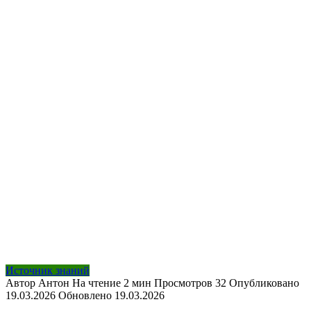
Источник знаний
Автор
Антон
На чтение
2 мин
Просмотров
32
Опубликовано
19.03.2026
Обновлено
19.03.2026