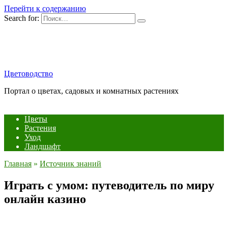
Перейти к содержанию
Search for:
Цветоводство
Портал о цветах, садовых и комнатных растениях
Цветы
Растения
Уход
Ландшафт
Главная
»
Источник знаний
Играть с умом: путеводитель по миру
онлайн казино