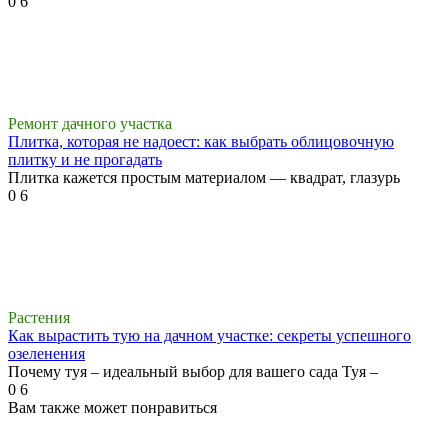
0
6
Ремонт дачного участка
Плитка, которая не надоест: как выбрать облицовочную
плитку и не прогадать
Плитка кажется простым материалом — квадрат, глазурь
0
6
Растения
Как вырастить тую на дачном участке: секреты успешного
озеленения
Почему туя – идеальный выбор для вашего сада Туя –
0
6
Вам также может понравиться