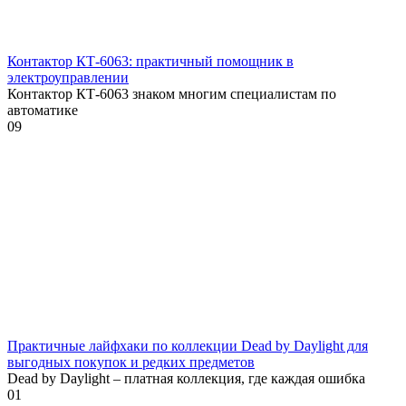
Контактор КТ-6063: практичный помощник в
электроуправлении
Контактор КТ-6063 знаком многим специалистам по
автоматике
0
9
Практичные лайфхаки по коллекции Dead by Daylight для
выгодных покупок и редких предметов
Dead by Daylight – платная коллекция, где каждая ошибка
0
1