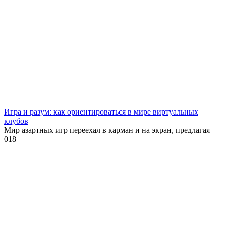
Игра и разум: как ориентироваться в мире виртуальных
клубов
Мир азартных игр переехал в карман и на экран, предлагая
0
18