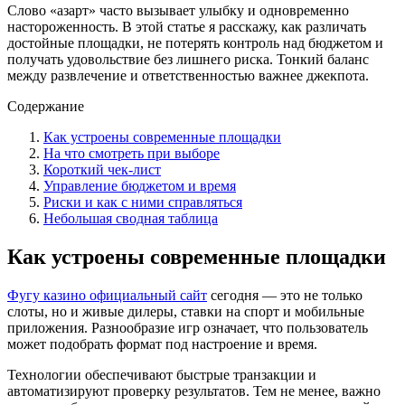
Слово «азарт» часто вызывает улыбку и одновременно
настороженность. В этой статье я расскажу, как различать
достойные площадки, не потерять контроль над бюджетом и
получать удовольствие без лишнего риска. Тонкий баланс
между развлечение и ответственностью важнее джекпота.
Содержание
Как устроены современные площадки
На что смотреть при выборе
Короткий чек-лист
Управление бюджетом и время
Риски и как с ними справляться
Небольшая сводная таблица
Как устроены современные площадки
Фугу казино официальный сайт
сегодня — это не только
слоты, но и живые дилеры, ставки на спорт и мобильные
приложения. Разнообразие игр означает, что пользователь
может подобрать формат под настроение и время.
Технологии обеспечивают быстрые транзакции и
автоматизируют проверку результатов. Тем не менее, важно