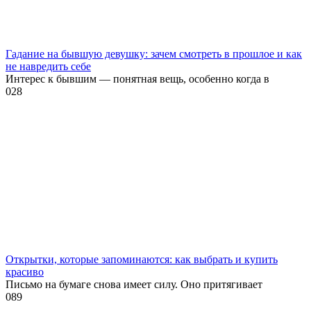
Гадание на бывшую девушку: зачем смотреть в прошлое и как
не навредить себе
Интерес к бывшим — понятная вещь, особенно когда в
0
28
Открытки, которые запоминаются: как выбрать и купить
красиво
Письмо на бумаге снова имеет силу. Оно притягивает
0
89