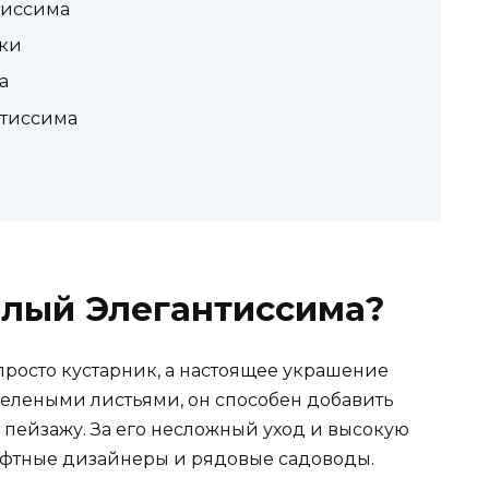
тиссима
ки
а
нтиссима
елый Элегантиссима?
просто кустарник, а настоящее украшение
зелеными листьями, он способен добавить
пейзажу. За его несложный уход и высокую
афтные дизайнеры и рядовые садоводы.