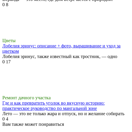
0
8
Цветы
Лобелия эринус: описание + фото, выращивание и уход за
цветком
Лобелия эринус, также известный как тростник, — одно
0
17
Ремонт дачного участка
Где и как превратить уголок во вкусную историю:
практическое руководство по мангальной зоне
Лето — это не только жара и отпуск, но и желание собирать
0
4
Вам также может понравиться